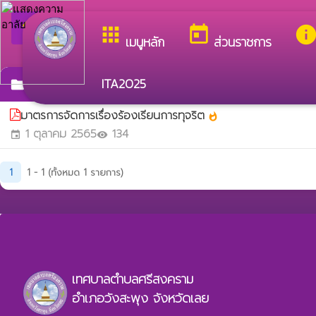
arrow_back_ios
ยินดีต้อนรับสู่เว็บไซต์
กลับเมนูหลัก
apps
today
inf
เมนูหลัก
ส่วนราชการ
ITA2025
มาตรการจัดการเรื่องร้องเรียนการทุจริต
folder
มาตรการจัดการเรื่องร้องเรียนการทุจริต
whatshot
1 ตุลาคม 2565
134
event
visibility
1
1 - 1 (ทั้งหมด 1 รายการ)
เทศบาลตำบลศรีสงคราม
อำเภอวังสะพุง จังหวัดเลย