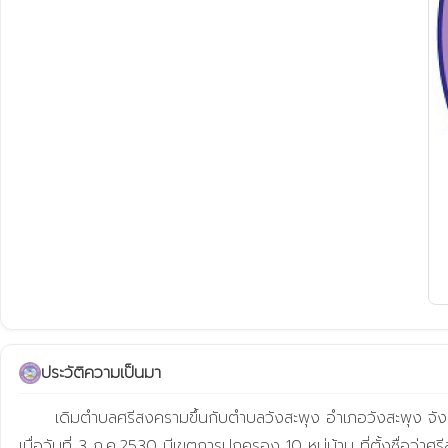
ประวัติความเป็นมา
      เดิมตำบลศรีสงครามขึ้นกับตำบลวังสะพุง อำเภอวังสะพุง จังหวัดเลย นายอารีย์ อินพิทักษ์ เป็นผู้ใหญ่บ้านคนแรกของบ้านบุ่งไสล่ หมู่ 2 ในขณะนั้นก็ขอแยกตัวจาก ต.ตำบลวังสะพุง มาเป็น ตำบลศรีสงคราม 
เมื่อวันที่ 3 ก.ค.2530 มีเขตการปกครอง 10 หมู่บ้าน ที่ตั้งชื่อว่