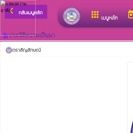
arrow_back_ios
ยินดีต้อนรับสู่เว็บไซต์ข
กลับเมนูหลัก
apps
to
เมนูหลัก
ประวัติความเป็นมา
insert_drive_file
ตราสัญลักษณ์