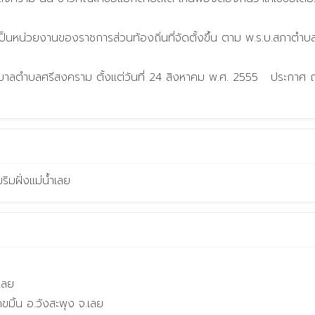
มริมฝั่งแม่น้ำเลย
เลย

มิ้น อ.วังสะพุง จ.เลย
