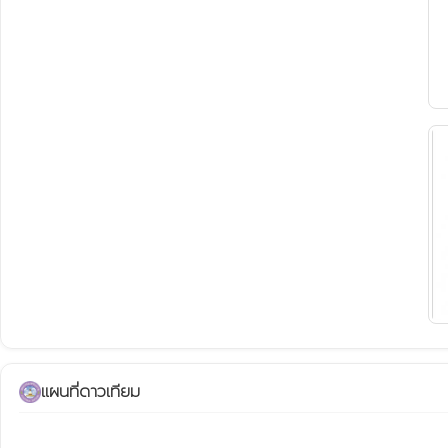
แผนที่ดาวเทียม